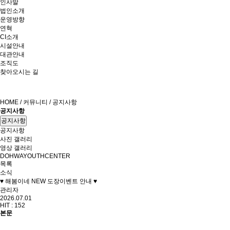
인사말
법인소개
운영방향
연혁
CI소개
시설안내
대관안내
조직도
찾아오시는 길
HOME / 커뮤니티 / 공지사항
공지사항
공지사항
공지사항
사진 갤러리
영상 갤러리
DOHWAYOUTHCENTER
목록
소식
♥ 해봄이네 NEW 도장이벤트 안내 ♥
관리자
2026.07.01
HIT :
152
본문